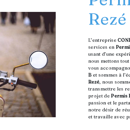
Rezé
L’entreprise
CON
services en
Permi
usant d’une expéri
nous mettons tout
vous accompagnon
B
et sommes à l’éc
Rezé
, nous somme
transmettre les r
projet de
Permis 
passion et le par
notre désir de réu
et travaille avec 