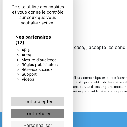
Ce site utilise des cookies
et vous donne le contrôle
sur ceux que vous
souhaitez activer
Nos partenaires
(17)
En cochant cette case, j'accepte les condi
APIs
Autre
Mesure d'audience
Régies publicitaires
Réseaux sociaux
Support
** Les données personnelles communiquées sont nécessaires
Vidéos
rectification, d’effacement, de portabilité, de limitation
ainsi que d’organiser le sort de vos données post-mortem.
Nous conservons vos données pendant la période de prise d
Tout accepter
Tout refuser
Personnaliser