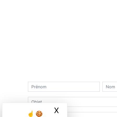
X
Masquer le ban