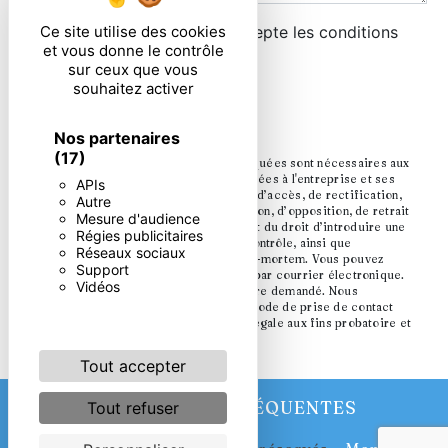
En cochant cette case, j'accepte les conditions
Ce site utilise des cookies
et vous donne le contrôle
particulières ci-dessous **
sur ceux que vous
souhaitez activer
ENVOYER
Nos partenaires
(17)
** Les données personnelles communiquées sont nécessaires aux
fins de vous contacter. Elles sont destinées à l'entreprise et ses
APIs
sous-traitants. Vous disposez de droits d’accès, de rectification,
Autre
d’effacement, de portabilité, de limitation, d’opposition, de retrait
Mesure d'audience
de votre consentement à tout moment et du droit d’introduire une
Régies publicitaires
réclamation auprès d’une autorité de contrôle, ainsi que
Réseaux sociaux
d’organiser le sort de vos données post-mortem. Vous pouvez
Support
exercer ces droits par voie postale ou par courrier électronique.
Vidéos
Un justificatif d'identité pourra vous être demandé. Nous
conservons vos données pendant la période de prise de contact
puis pendant la durée de prescription légale aux fins probatoire et
de gestion des contentieux.
Tout accepter
RECHERCHES FRÉQUENTES
Tout refuser