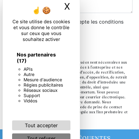
X
Masquer le ban
En cochant cette case, j'accepte les conditions
Ce site utilise des cookies
et vous donne le contrôle
particulières ci-dessous **
sur ceux que vous
souhaitez activer
ENVOYER
Nos partenaires
(17)
** Les données personnelles communiquées sont nécessaires aux
fins de vous contacter. Elles sont destinées à l'entreprise et ses
APIs
sous-traitants. Vous disposez de droits d’accès, de rectification,
Autre
d’effacement, de portabilité, de limitation, d’opposition, de retrait
Mesure d'audience
de votre consentement à tout moment et du droit d’introduire une
Régies publicitaires
réclamation auprès d’une autorité de contrôle, ainsi que
Réseaux sociaux
d’organiser le sort de vos données post-mortem. Vous pouvez
Support
exercer ces droits par voie postale ou par courrier électronique.
Vidéos
Un justificatif d'identité pourra vous être demandé. Nous
conservons vos données pendant la période de prise de contact
puis pendant la durée de prescription légale aux fins probatoire et
de gestion des contentieux.
Tout accepter
RECHERCHES FRÉQUENTES
Tout refuser