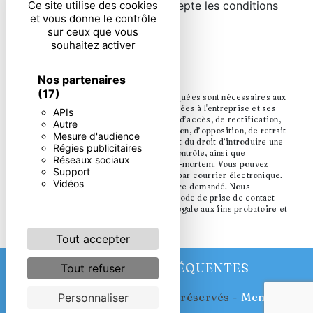
En cochant cette case, j'accepte les conditions
Ce site utilise des cookies
et vous donne le contrôle
particulières ci-dessous **
sur ceux que vous
souhaitez activer
ENVOYER
Nos partenaires
(17)
** Les données personnelles communiquées sont nécessaires aux
fins de vous contacter. Elles sont destinées à l'entreprise et ses
APIs
sous-traitants. Vous disposez de droits d’accès, de rectification,
Autre
d’effacement, de portabilité, de limitation, d’opposition, de retrait
Mesure d'audience
de votre consentement à tout moment et du droit d’introduire une
Régies publicitaires
réclamation auprès d’une autorité de contrôle, ainsi que
Réseaux sociaux
d’organiser le sort de vos données post-mortem. Vous pouvez
Support
exercer ces droits par voie postale ou par courrier électronique.
Vidéos
Un justificatif d'identité pourra vous être demandé. Nous
conservons vos données pendant la période de prise de contact
puis pendant la durée de prescription légale aux fins probatoire et
de gestion des contentieux.
Tout accepter
RECHERCHES FRÉQUENTES
Tout refuser
©
Vistalid
- 2026 - Tous droits réservés -
Mentions
Personnaliser