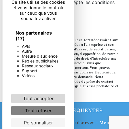
En cochant cette case, j'accepte les conditions
Ce site utilise des cookies
et vous donne le contrôle
particulières ci-dessous **
sur ceux que vous
souhaitez activer
ENVOYER
Nos partenaires
(17)
** Les données personnelles communiquées sont nécessaires aux
fins de vous contacter. Elles sont destinées à l'entreprise et ses
APIs
sous-traitants. Vous disposez de droits d’accès, de rectification,
Autre
d’effacement, de portabilité, de limitation, d’opposition, de retrait
Mesure d'audience
de votre consentement à tout moment et du droit d’introduire une
Régies publicitaires
réclamation auprès d’une autorité de contrôle, ainsi que
Réseaux sociaux
d’organiser le sort de vos données post-mortem. Vous pouvez
Support
exercer ces droits par voie postale ou par courrier électronique.
Vidéos
Un justificatif d'identité pourra vous être demandé. Nous
conservons vos données pendant la période de prise de contact
puis pendant la durée de prescription légale aux fins probatoire et
de gestion des contentieux.
Tout accepter
RECHERCHES FRÉQUENTES
Tout refuser
©
Vistalid
- 2026 - Tous droits réservés -
Mentions
Personnaliser